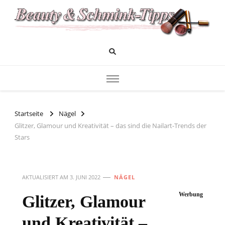
Das Infoportal für Beauty und Kosmetik
Beauty und Schminktipps
Startseite
Nägel
Glitzer, Glamour und Kreativität – das sind die Nailart-Trends der
Stars
AKTUALISIERT AM
3. JUNI 2022
NÄGEL
Werbung
Glitzer, Glamour
und Kreativität –