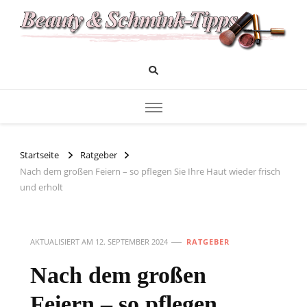
Das Infoportal für Beauty und Kosmetik
Beauty und Schminktipps
Startseite
Ratgeber
Nach dem großen Feiern – so pflegen Sie Ihre Haut wieder frisch
und erholt
AKTUALISIERT AM
12. SEPTEMBER 2024
RATGEBER
Nach dem großen
Feiern – so pflegen