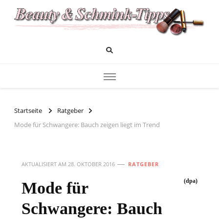
Das Infoportal für Beauty und Kosmetik
Beauty und Schminktipps
Startseite
Ratgeber
Mode für Schwangere: Bauch zeigen liegt im Trend
AKTUALISIERT AM
28. OKTOBER 2016
RATGEBER
(dpa)
Mode für
Schwangere: Bauch