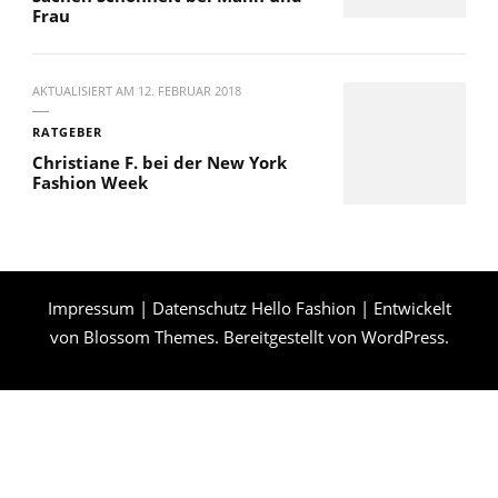
Frau
AKTUALISIERT AM
12. FEBRUAR 2018
RATGEBER
Christiane F. bei der New York
Fashion Week
Impressum
|
Datenschutz
Hello Fashion | Entwickelt
von
Blossom Themes
. Bereitgestellt von
WordPress
.