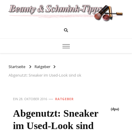
Das Infoportal für Beauty und Kosmetik
Beauty und Schminktipps
Startseite
Ratgeber
Abgenutzt: Sneaker im Used-Look sind ok
EIN
28. OKTOBER 2016
RATGEBER
(dpa)
Abgenutzt: Sneaker
im Used-Look sind