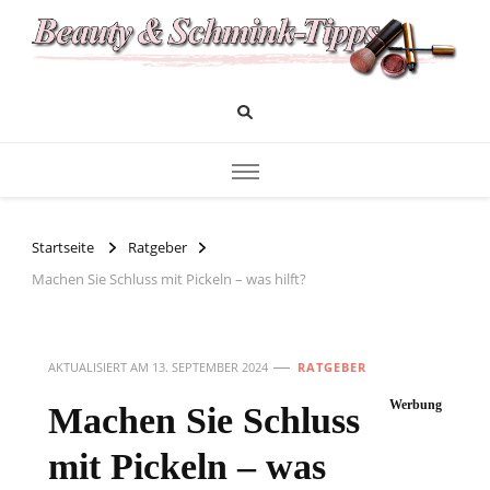
Das Infoportal für Beauty und Kosmetik
Beauty und Schminktipps
Startseite
Ratgeber
Machen Sie Schluss mit Pickeln – was hilft?
AKTUALISIERT AM
13. SEPTEMBER 2024
RATGEBER
Werbung
Machen Sie Schluss
mit Pickeln – was