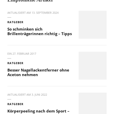
AKTUALISIERT AM
13. SEPTEMBER 2024
RATGEBER
So schminken sich
Brillenträgerinnen richtig – Tipps
EIN
27. FEBRUAR 2017
RATGEBER
Besser Nagellackentferner ohne
Aceton nehmen
AKTUALISIERT AM
3. JUNI 2022
RATGEBER
Körperpeeling nach dem Sport –