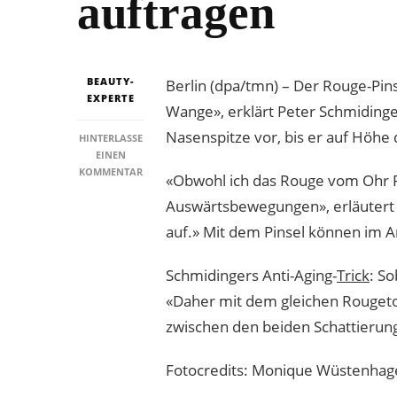
auftragen
BEAUTY-
Berlin (dpa/tmn) – Der Rouge-Pin
EXPERTE
Wange», erklärt Peter Schmidinger
Nasenspitze vor, bis er auf Höhe
HINTERLASSE
EINEN
ZU
KOMMENTAR
«Obwohl ich das Rouge vom Ohr Ri
ROUGE
Auswärtsbewegungen», erläutert d
VOM
OHRKNORPEL
auf.» Mit dem Pinsel können im A
ZUR
NASENSPITZE
AUFTRAGEN
Schmidingers Anti-Aging-
Trick
: So
«Daher mit dem gleichen Rougeton
zwischen den beiden Schattierunge
Fotocredits: Monique Wüstenhag