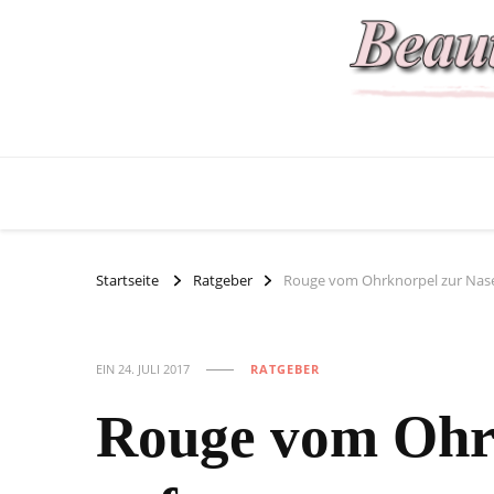
Startseite
Ratgeber
Rouge vom Ohrknorpel zur Nase
EIN
24. JULI 2017
RATGEBER
Rouge vom Ohrk