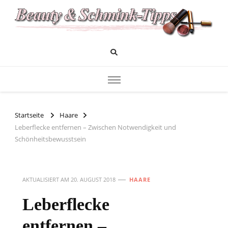
Das Infoportal für Beauty und Kosmetik
Beauty und Schminktipps
Startseite
Haare
Leberflecke entfernen – Zwischen Notwendigkeit und
Schönheitsbewusstsein
AKTUALISIERT AM
20. AUGUST 2018
HAARE
Leberflecke
entfernen –