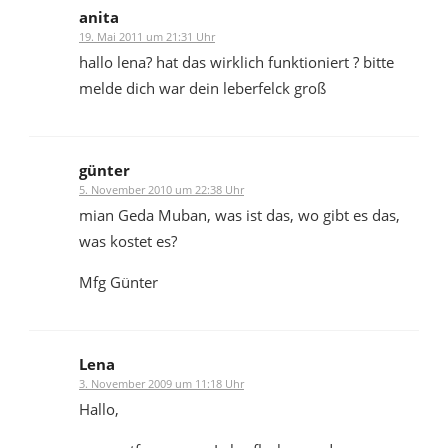
anita
19. Mai 2011 um 21:31 Uhr
hallo lena? hat das wirklich funktioniert ? bitte
melde dich war dein leberfelck groß
günter
5. November 2010 um 22:38 Uhr
mian Geda Muban, was ist das, wo gibt es das,
was kostet es?
Mfg Günter
Lena
3. November 2009 um 11:18 Uhr
Hallo,