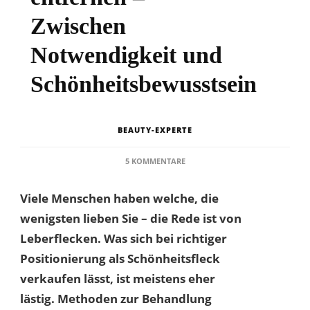
Zwischen
Notwendigkeit und
Schönheitsbewusstsein
BEAUTY-EXPERTE
ZU
5 KOMMENTARE
LEBERFLECKE
ENTFERNEN
Viele Menschen haben welche, die
–
ZWISCHEN
wenigsten lieben Sie – die Rede ist von
NOTWENDIGKEIT
Leberflecken. Was sich bei richtiger
UND
SCHÖNHEITSBEWUSSTSEIN
Positionierung als Schönheitsfleck
verkaufen lässt, ist meistens eher
lästig. Methoden zur Behandlung