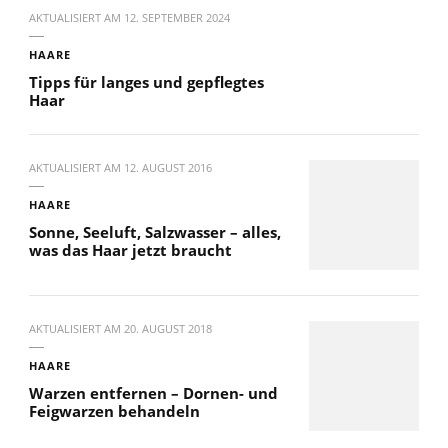
AKTUALISIERT AM
12. SEPTEMBER 2024
HAARE
Tipps für langes und gepflegtes
Haar
AKTUALISIERT AM
12. AUGUST 2016
HAARE
Sonne, Seeluft, Salzwasser – alles,
was das Haar jetzt braucht
AKTUALISIERT AM
20. AUGUST 2018
HAARE
Warzen entfernen – Dornen- und
Feigwarzen behandeln