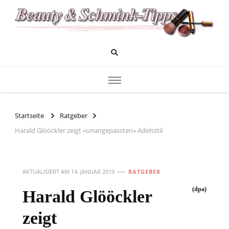
Das Infoportal für Beauty und Kosmetik
Beauty und Schminktipps
Startseite
Ratgeber
Harald Glööckler zeigt «unangepassten» Adelsstil
AKTUALISIERT AM
14. JANUAR 2019
RATGEBER
(dpa)
Harald Glööckler
zeigt