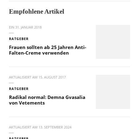
Empfohlene Artikel
EIN
31. JANUAR 2018
RATGEBER
Frauen sollten ab 25 Jahren Anti-
Falten-Creme verwenden
AKTUALISIERT AM
15. AUGUST 2017
RATGEBER
Radikal normal: Demna Gvasalia
von Vetements
AKTUALISIERT AM
13. SEPTEMBER 2024
RATGEBER