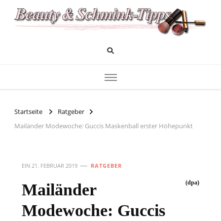
Das Infoportal für Beauty und Kosmetik
Beauty und Schminktipps
Startseite
Ratgeber
Mailänder Modewoche: Guccis Maskenball erster Höhepunkt
EIN
21. FEBRUAR 2019
RATGEBER
(dpa)
Mailänder
Modewoche: Guccis