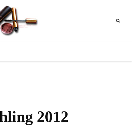
ik
nktipps
hling 2012