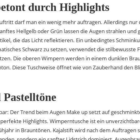
tont durch Highlights
tritt darf man ein wenig mehr auftragen. Allerdings nur 
sanftes Hellgelb oder Grün lassen die Augen strahlen und g
kel, die das Licht reflektieren. Ein unbedingtes Schminkut
atisches Schwarz zu setzen, verwendet die stilbewusste
usetzen. Die oberen Wimpern werden in einem dunklen Bra
ton. Diese Tuschweise öffnet wie von Zauberhand den Bli
 Pastelltöne
bar: Der Trend beim Augen Make up setzt auf geschminkte 
erfekte Highlights. Wimperntusche ist ein unverzichtbare
hr in Brauntönen. Kajalstift wird nach dem Auftragen sa
anden, sondern ein sanfter Lidstrich dominiert. Augenbr