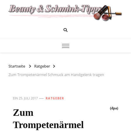
Das Infoportal für Beauty und Kosmetik
Beauty und Schminktipps
Startseite
Ratgeber
Zum Trompetenärmel Schmuck am Handgelenk tragen
EIN
25. JULI 2017
RATGEBER
(dpa)
Zum
Trompetenärmel