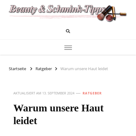
Das Infoportal für Beauty und Kosmetik
Beauty und Schminktipps
Startseite
Ratgeber
Warum unsere Haut leidet
AKTUALISIERT AM
13. SEPTEMBER 2024
RATGEBER
Warum unsere Haut
leidet