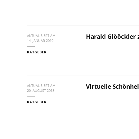
Harald Glööckler 
AKTUALISIERT AM
14. JANUAR 2019
RATGEBER
Virtuelle Schönhe
AKTUALISIERT AM
20. AUGUST 2018
RATGEBER