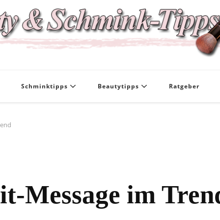
Das Infoportal für Beauty und Kosmet
Beauty und Schmi
Schminktipps
Beautytipps
Ratgeber
rend
lit-Message im Tren