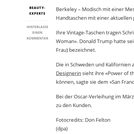
BEAUTY-
Berkeley – Modisch mit einer Mess
EXPERTE
Handtaschen mit einer aktuellen p
HINTERLASSE
Ihre Vintage-Taschen tragen Schr
EINEN
ZU
KOMMENTAR
Woman». Donald Trump hatte sein
TASCHEN
Frau) bezeichnet.
MIT
POLIT-
MESSAGE
Die in Schweden und Kalifornien
IM
TREND
Designerin
sieht ihre «Power of t
können, sagte sie dem «San Franc
Bei der Oscar-Verleihung im März
zu den Kunden.
Fotocredits: Don Felton
(dpa)