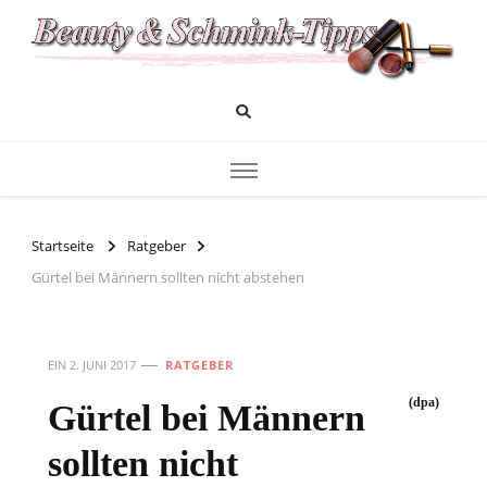
Das Infoportal für Beauty und Kosmetik
Beauty und Schminktipps
Startseite
Ratgeber
Gürtel bei Männern sollten nicht abstehen
EIN
2. JUNI 2017
RATGEBER
(dpa)
Gürtel bei Männern
sollten nicht