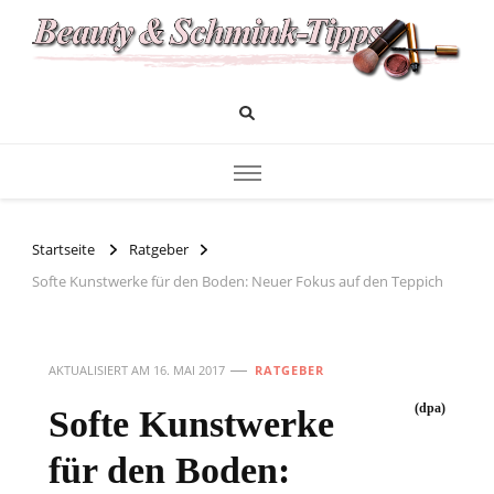
Das Infoportal für Beauty und Kosmetik
Beauty und Schminktipps
Startseite
Ratgeber
Softe Kunstwerke für den Boden: Neuer Fokus auf den Teppich
AKTUALISIERT AM
16. MAI 2017
RATGEBER
(dpa)
Softe Kunstwerke
für den Boden: