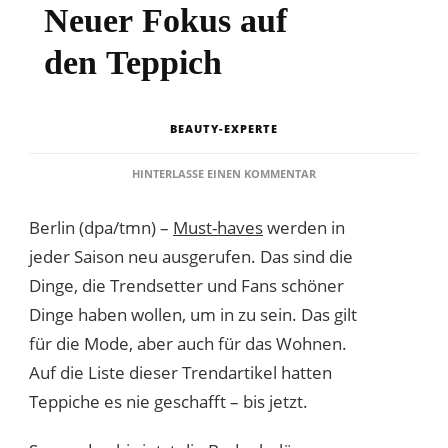
Neuer Fokus auf
den Teppich
BEAUTY-EXPERTE
ZU
HINTERLASSE EINEN KOMMENTAR
SOFTE
KUNSTWERKE
Berlin (dpa/tmn) –
Must-haves
werden in
FÜR
DEN
jeder Saison neu ausgerufen. Das sind die
BODEN:
Dinge, die Trendsetter und Fans schöner
NEUER FOKUS
AUF
Dinge haben wollen, um in zu sein. Das gilt
DEN TEPPICH
für die Mode, aber auch für das Wohnen.
Auf die Liste dieser Trendartikel hatten
Teppiche es nie geschafft – bis jetzt.