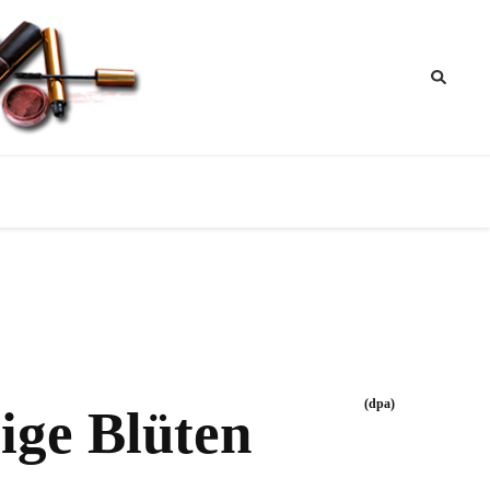
ik
nktipps
(dpa)
ige Blüten