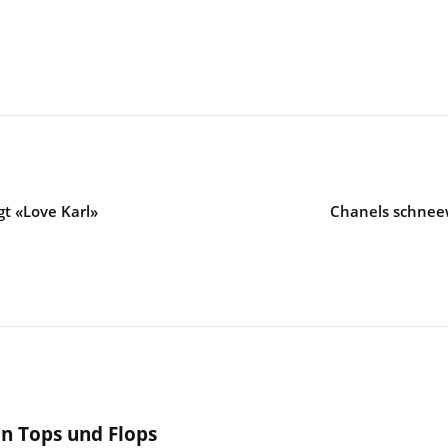
t «Love Karl»
Chanels schneew
in Tops und Flops