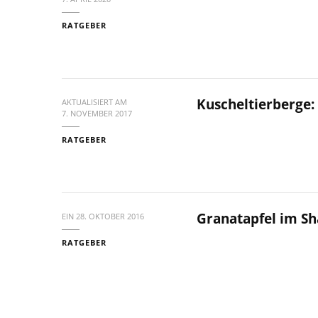
RATGEBER
Kuscheltierberge:
AKTUALISIERT AM
7. NOVEMBER 2017
RATGEBER
Granatapfel im S
EIN
28. OKTOBER 2016
RATGEBER