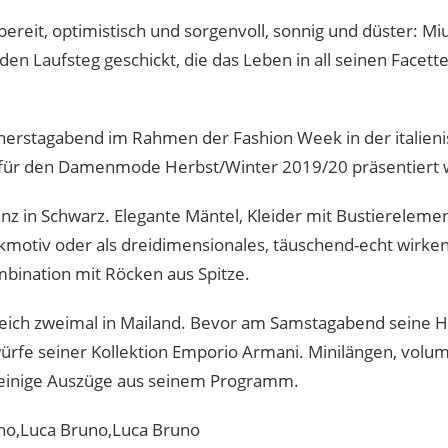
reit, optimistisch und sorgenvoll, sonnig und düster: Miu
n Laufsteg geschickt, die das Leben in all seinen Facette
erstagabend im Rahmen der Fashion Week in der italieni
s für den Damenmode Herbst/Winter 2019/20 präsentiert
nz in Schwarz. Elegante Mäntel, Kleider mit Bustierelem
ckmotiv oder als dreidimensionales, täuschend-echt wirk
bination mit Röcken aus Spitze.
gleich zweimal in Mailand. Bevor am Samstagabend seine 
ürfe seiner Kollektion Emporio Armani. Minilängen, volu
 einige Auszüge aus seinem Programm.
uno,Luca Bruno,Luca Bruno