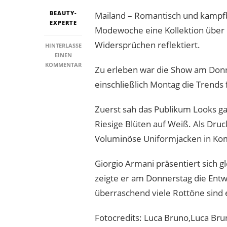
BEAUTY-
Mailand – Romantisch und kampfbe
EXPERTE
Modewoche eine Kollektion über de
Widersprüchen reflektiert.
HINTERLASSE
EINEN
ZU
KOMMENTAR
Zu erleben war die Show am Donn
PRADA
einschließlich Montag die Trend
IN
MAILAND:
ELEGANZ
Zuerst sah das Publikum Looks ga
UND
RIESIGE
Riesige Blüten auf Weiß. Als Dru
BLÜTEN
Voluminöse Uniformjacken in Kom
Giorgio Armani präsentiert sich 
zeigte er am Donnerstag die Entw
überraschend viele Rottöne sind
Fotocredits: Luca Bruno,Luca Br