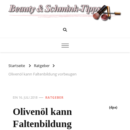
Das Infoportal für Beauty und Kosmetik
Beauty und Schminktipps
Startseite
Ratgeber
Olivenöl kann Faltenbildung vorbeugen
EIN
16. JULI 2018
RATGEBER
(dpa)
Olivenöl kann
Faltenbildung