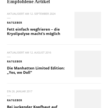
Empfohlene Artikel
AKTUALISIERT AM
12. SEPTEMBER 2024
RATGEBER
Fett einfach wegfrieren – die
Kryolipolyse macht’s möglich
AKTUALISIERT AM
12. AUGUST 2016
RATGEBER
Die Manhatten Limited Edition:
„Yes, we Doll“
EIN
26. JANUAR 2017
RATGEBER
Bei juckender Kopfhaut auf