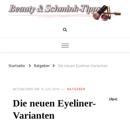
Das Infoportal für Beauty und Kosmetik
Beauty und Schminktipps
Startseite
Ratgeber
Die neuen Eyeliner-Varianten
AKTUALISIERT AM
16. JULI 2018
RATGEBER
(dpa)
Die neuen Eyeliner-
Varianten