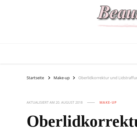
Startseite
Make-up
Oberlidkorrektur und Lidstraffu
AKTUALISIERT AM
20. AUGUST 2018
MAKE-UP
Oberlidkorrekt