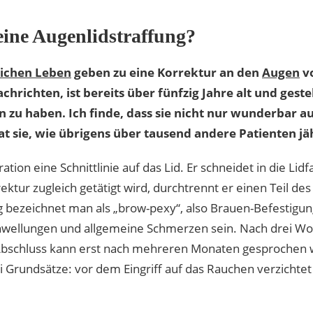
ine Augenlidstraffung?
lichen Leben
geben zu eine Korrektur an den
Augen
v
hrichten, ist bereits über fünfzig Jahre alt und gest
u haben. Ich finde, dass sie nicht nur wunderbar aus
t sie, wie übrigens über tausend andere Patienten jä
tion eine Schnittlinie auf das Lid. Er schneidet in die Lid
ektur zugleich getätigt wird, durchtrennt er einen Teil de
 bezeichnet man als „brow-pexy“, also Brauen-Befestigu
ellungen und allgemeine Schmerzen sein. Nach drei Woc
bschluss kann erst nach mehreren Monaten gesprochen w
i Grundsätze: vor dem Eingriff auf das Rauchen verzichte