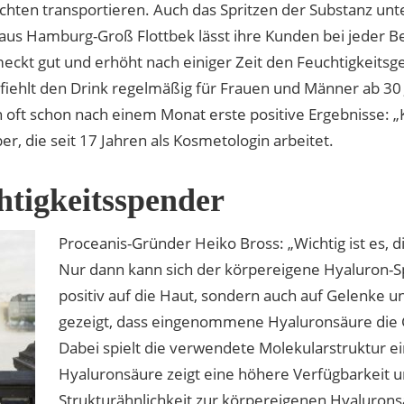
ichten transportieren. Auch das Spritzen der Substanz unt
us Hamburg-Groß Flottbek lässt ihre Kunden bei jeder Beh
eckt gut und erhöht nach einiger Zeit den Feuchtigkeitsgeh
iehlt den Drink regelmäßig für Frauen und Männer ab 30 J
oft schon nach einem Monat erste positive Ergebnisse: „
r, die seit 17 Jahren als Kosmetologin arbeitet.
htigkeitsspender
Proceanis-Gründer Heiko Bross: „Wichtig ist es,
Nur dann kann sich der körpereigene Hyaluron-Spi
positiv auf die Haut, sondern auch auf Gelenke 
gezeigt, dass eingenommene Hyaluronsäure die G
Dabei spielt die verwendete Molekularstruktur e
Hyaluronsäure zeigt eine höhere Verfügbarkeit u
Strukturähnlichkeit zur körpereigenen Hyalurons