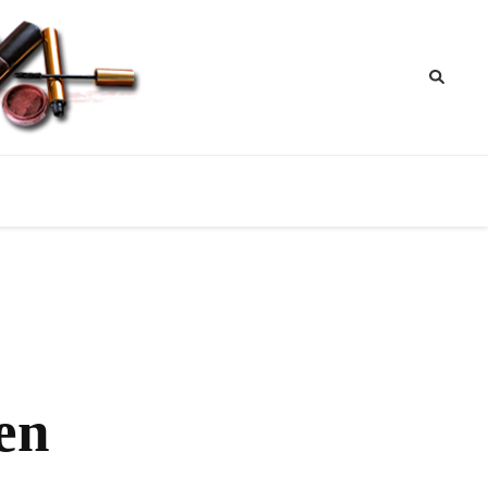
ik
nktipps
en