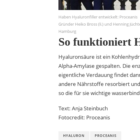
Haben Hyaluronfiller entwickelt: Proceanis
Gründer Heiko Bross (li.) und Henning Jüchte
Hamburg
So funktioniert 
Hyaluronsäure ist ein Kohlenhydr
Alpha-Amylase gespalten. Die en
eigentliche Verdauung findet dan
andere Nährstoffe resorbiert und
so die für sie wichtige wasserbi
Text: Anja Steinbuch
Fotocredit: Proceanis
HYALURON
PROCEANIS