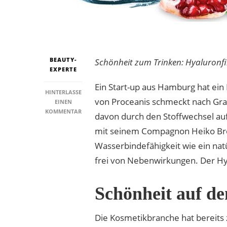
BEAUTY-
Schönheit zum Trinken: Hyaluronf
EXPERTE
Ein Start-up aus Hamburg hat ein
HINTERLASSE
von Proceanis schmeckt nach Gran
EINEN
ZU
KOMMENTAR
davon durch den Stoffwechsel au
NEUES
mit seinem Compagnon Heiko Bros
HYALURONPRODUKT
ZUM
Wasserbindefähigkeit wie ein natü
TRINKEN
frei von Nebenwirkungen. Der Hyal
Schönheit auf de
Die Kosmetikbranche hat bereits 