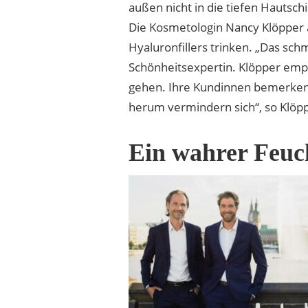
außen nicht in die tiefen Hautsch
Die Kosmetologin Nancy Klöpper a
Hyaluronfillers trinken. „Das schm
Schönheitsexpertin. Klöpper empf
gehen. Ihre Kundinnen bemerken 
herum vermindern sich“, so Klöppe
Ein wahrer Feuc