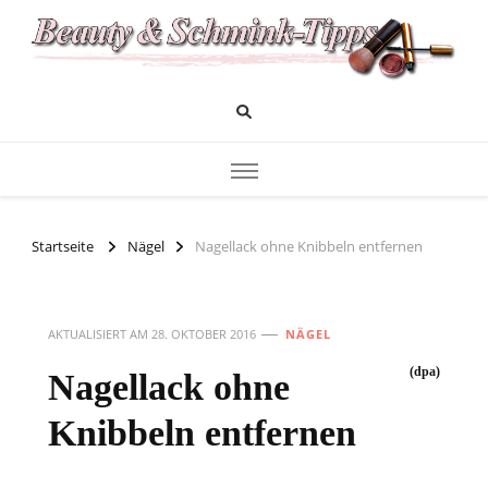
Das Infoportal für Beauty und Kosmetik
Beauty und Schminktipps
Startseite
Nägel
Nagellack ohne Knibbeln entfernen
AKTUALISIERT AM
28. OKTOBER 2016
NÄGEL
(dpa)
Nagellack ohne
Knibbeln entfernen