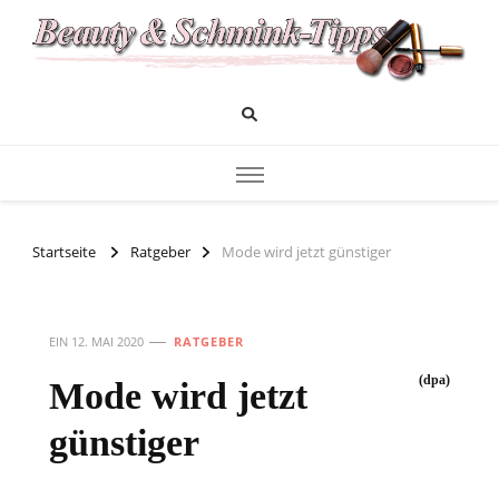
Das Infoportal für Beauty und Kosmetik
Beauty und Schminktipps
Startseite
Ratgeber
Mode wird jetzt günstiger
EIN
12. MAI 2020
RATGEBER
(dpa)
Mode wird jetzt
günstiger