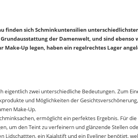
 finden sich Schminkuntensilien unterschiedlichster A
r Grundausstattung der Damenwelt, und sind ebenso 
 ihr Make-Up legen, haben ein regelrechtes Lager ange
ch eigentlich zwei unterschiedliche Bedeutungen. Zum Ein
kprodukte und Möglichkeiten der Gesichtsverschönerung, 
Namen Make-Up.
Schminksachen, ermöglicht ein perfektes Ergebnis. Für di
gen, um den Teint zu verfeinern und glänzende Stellen 
 Lidschattten, ein Kajalstift und ein Eyeliner benötigt, w