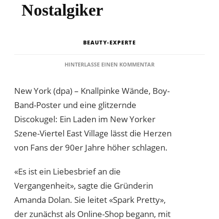
Nostalgiker
BEAUTY-EXPERTE
ZU
HINTERLASSE EINEN KOMMENTAR
LADEN
IN
New York (dpa) – Knallpinke Wände, Boy-
NEW
YORK
Band-Poster und eine glitzernde
ERFREUT
Discokugel: Ein Laden im New Yorker
90ER-
JAHRE-
Szene-Viertel East Village lässt die Herzen
NOSTALGIKER
von Fans der 90er Jahre höher schlagen.
«Es ist ein Liebesbrief an die
Vergangenheit», sagte die Gründerin
Amanda Dolan. Sie leitet «Spark Pretty»,
der zunächst als Online-Shop begann, mit