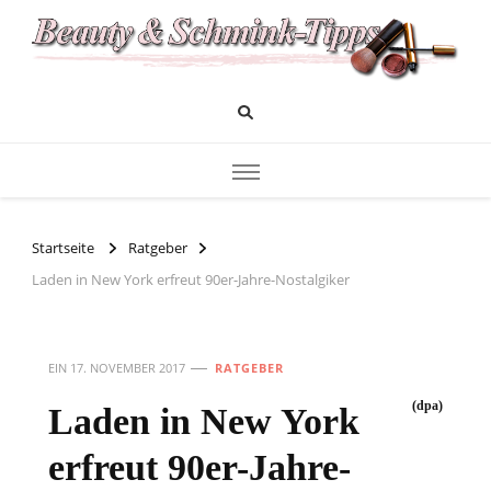
Das Infoportal für Beauty und Kosmetik
Beauty und Schminktipps
Startseite
Ratgeber
Laden in New York erfreut 90er-Jahre-Nostalgiker
EIN
17. NOVEMBER 2017
RATGEBER
(dpa)
Laden in New York
erfreut 90er-Jahre-