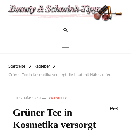
Das Infoportal für Beauty und Kosmetik
Beauty und Schminktipps
Startseite
Ratgeber
Grüner Tee in Kosmetika versorgt die Haut mit Nährstoffen
EIN
12. MÄRZ 2018
RATGEBER
(dpa)
Grüner Tee in
Kosmetika versorgt