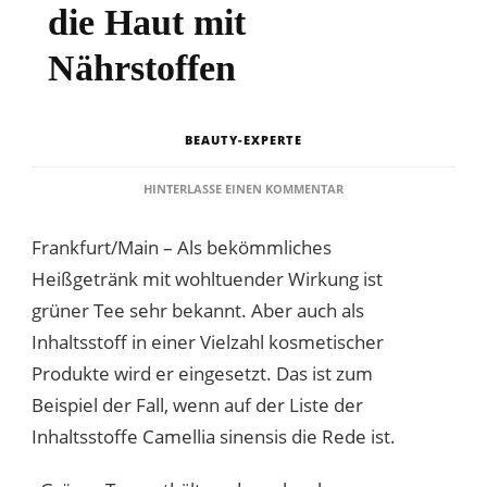
die Haut mit
Nährstoffen
BEAUTY-EXPERTE
ZU
HINTERLASSE EINEN KOMMENTAR
GRÜNER
TEE
Frankfurt/Main – Als bekömmliches
IN
KOSMETIKA
Heißgetränk mit wohltuender Wirkung ist
VERSORGT
grüner Tee sehr bekannt. Aber auch als
DIE
HAUT
Inhaltsstoff in einer Vielzahl kosmetischer
MIT
Produkte wird er eingesetzt. Das ist zum
NÄHRSTOFFEN
Beispiel der Fall, wenn auf der Liste der
Inhaltsstoffe Camellia sinensis die Rede ist.