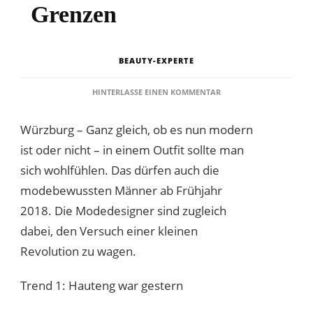
Grenzen
BEAUTY-EXPERTE
ZU
HINTERLASSE EINEN KOMMENTAR
DIE
MÄNNERMODE
Würzburg – Ganz gleich, ob es nun modern
SPRENGT
2018
ist oder nicht – in einem Outfit sollte man
EINIGE
sich wohlfühlen. Das dürfen auch die
GRENZEN
modebewussten Männer ab Frühjahr
2018. Die Modedesigner sind zugleich
dabei, den Versuch einer kleinen
Revolution zu wagen.
Trend 1: Hauteng war gestern