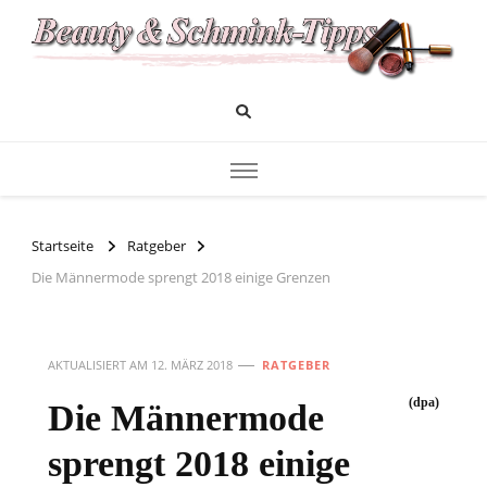
Das Infoportal für Beauty und Kosmetik
Beauty und Schminktipps
Startseite
Ratgeber
Die Männermode sprengt 2018 einige Grenzen
AKTUALISIERT AM
12. MÄRZ 2018
RATGEBER
(dpa)
Die Männermode
sprengt 2018 einige