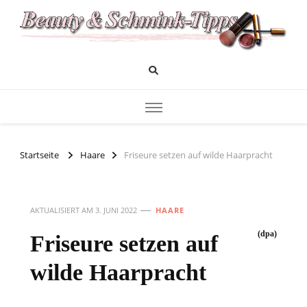
Das Infoportal für Beauty und Kosmetik
Beauty und Schminktipps
Startseite
Haare
Friseure setzen auf wilde Haarpracht
AKTUALISIERT AM
3. JUNI 2022
HAARE
(dpa)
Friseure setzen auf
wilde Haarpracht