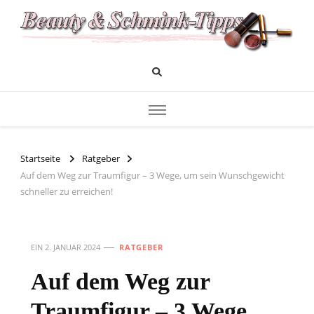
Das Infoportal für Beauty und Kosmetik
Beauty und Schminktipps
Startseite
Ratgeber
Auf dem Weg zur Traumfigur – 3 Wege, um sein Wunschgewicht
schneller zu erreichen!
EIN
2. JANUAR 2024
RATGEBER
Auf dem Weg zur
Traumfigur – 3 Wege,