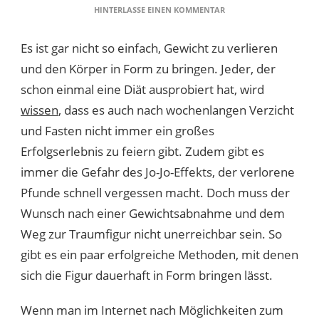
ZU
HINTERLASSE EINEN KOMMENTAR
AUF
DEM
Es ist gar nicht so einfach, Gewicht zu verlieren
WEG
ZUR
und den Körper in Form zu bringen. Jeder, der
TRAUMFIGUR
schon einmal eine Diät ausprobiert hat, wird
–
3
wissen
, dass es auch nach wochenlangen Verzicht
WEGE,
und Fasten nicht immer ein großes
UM
SEIN
Erfolgserlebnis zu feiern gibt. Zudem gibt es
WUNSCHGEWICHT
immer die Gefahr des Jo-Jo-Effekts, der verlorene
SCHNELLER
ZU
Pfunde schnell vergessen macht. Doch muss der
ERREICHEN!
Wunsch nach einer Gewichtsabnahme und dem
Weg zur Traumfigur nicht unerreichbar sein. So
gibt es ein paar erfolgreiche Methoden, mit denen
sich die Figur dauerhaft in Form bringen lässt.
Wenn man im Internet nach Möglichkeiten zum