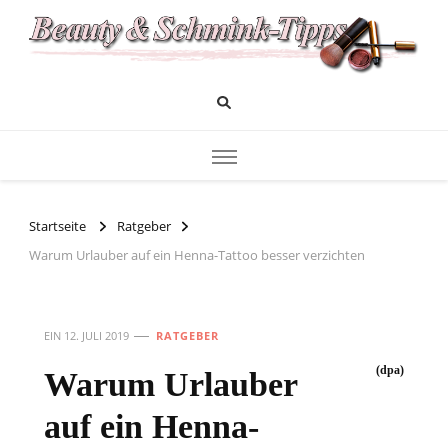
Das Infoportal für Beauty und Kosmetik
Beauty und Schminktipps
Startseite
Ratgeber
Warum Urlauber auf ein Henna-Tattoo besser verzichten
EIN
12. JULI 2019
RATGEBER
(dpa)
Warum Urlauber
auf ein Henna-