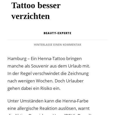
Tattoo besser
verzichten
BEAUTY-EXPERTE
ZU
HINTERLASSE EINEN KOMMENTAR
WARUM
URLAUBER
Hamburg – Ein Henna-Tattoo bringen
AUF
EIN
manche als Souvenir aus dem Urlaub mit.
HENNA-
In der Regel verschwindet die Zeichnung
TATTOO
BESSER
nach wenigen Wochen. Doch Urlauber
VERZICHTEN
gehen dabei ein Risiko ein.
Unter Umständen kann die Henna-Farbe
eine allergische Reaktion auslösen, warnt