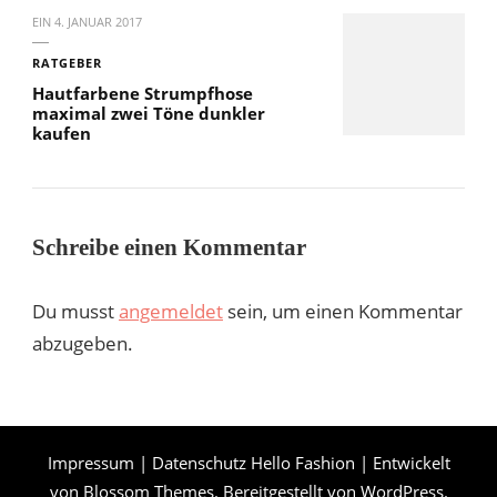
EIN
4. JANUAR 2017
RATGEBER
Hautfarbene Strumpfhose
maximal zwei Töne dunkler
kaufen
Schreibe einen Kommentar
Du musst
angemeldet
sein, um einen Kommentar
abzugeben.
Impressum
|
Datenschutz
Hello Fashion | Entwickelt
von
Blossom Themes
. Bereitgestellt von
WordPress
.