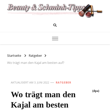
Das Infoportal für Beauty und Kosmetik
Beauty und Schminktipps
Startseite
Ratgeber
Wo trägt man den Kajal am besten auf?
AKTUALISIERT AM
3. JUNI 2022
RATGEBER
(dpa)
Wo trägt man den
Kajal am besten