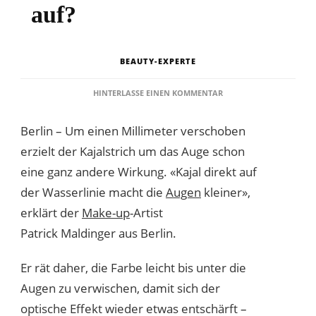
auf?
BEAUTY-EXPERTE
ZU
HINTERLASSE EINEN KOMMENTAR
WO
TRÄGT
Berlin – Um einen Millimeter verschoben
MAN
DEN
erzielt der Kajalstrich um das Auge schon
KAJAL
eine ganz andere Wirkung. «Kajal direkt auf
AM
BESTEN
der Wasserlinie macht die
Augen
kleiner»,
AUF?
erklärt der
Make-up
-Artist
Patrick Maldinger aus Berlin.
Er rät daher, die Farbe leicht bis unter die
Augen zu verwischen, damit sich der
optische Effekt wieder etwas entschärft –