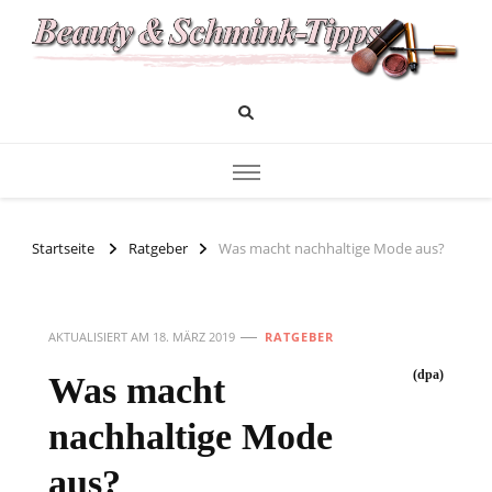
Das Infoportal für Beauty und Kosmetik
Beauty und Schminktipps
Startseite
Ratgeber
Was macht nachhaltige Mode aus?
AKTUALISIERT AM
18. MÄRZ 2019
RATGEBER
(dpa)
Was macht
nachhaltige Mode
aus?