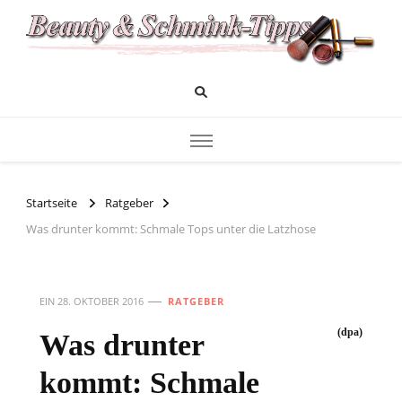
Das Infoportal für Beauty und Kosmetik
Beauty und Schminktipps
Startseite
Ratgeber
Was drunter kommt: Schmale Tops unter die Latzhose
EIN
28. OKTOBER 2016
RATGEBER
(dpa)
Was drunter
kommt: Schmale