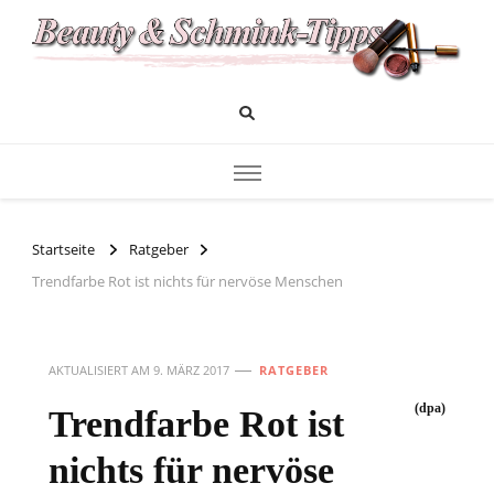
Das Infoportal für Beauty und Kosmetik
Beauty und Schminktipps
Startseite
Ratgeber
Trendfarbe Rot ist nichts für nervöse Menschen
AKTUALISIERT AM
9. MÄRZ 2017
RATGEBER
(dpa)
Trendfarbe Rot ist
nichts für nervöse