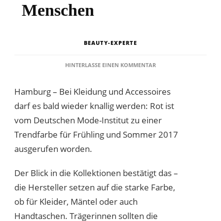
Menschen
BEAUTY-EXPERTE
ZU
HINTERLASSE EINEN KOMMENTAR
TRENDFARBE
ROT
Hamburg – Bei Kleidung und Accessoires
IST
NICHTS
darf es bald wieder knallig werden: Rot ist
FÜR
vom Deutschen Mode-Institut zu einer
NERVÖSE
MENSCHEN
Trendfarbe für Frühling und Sommer 2017
ausgerufen worden.
Der Blick in die Kollektionen bestätigt das –
die Hersteller setzen auf die starke Farbe,
ob für Kleider, Mäntel oder auch
Handtaschen. Trägerinnen sollten die