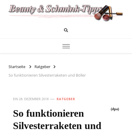
Das Infoportal für Beauty und Kosmetik
Beauty und Schminktipps
Startseite
Ratgeber
So funktionieren Silvesterraketen und Böller
EIN
28. DEZEMBER 2018
RATGEBER
(dpa)
So funktionieren
Silvesterraketen und