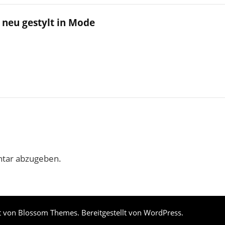
 neu gestylt in Mode
tar abzugeben.
t von
Blossom Themes
. Bereitgestellt von
WordPress
.