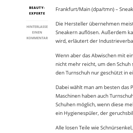
BEAUTY-
Frankfurt/Main (dpa/tmn) – Sneak
EXPERTE
Die Hersteller übernehmen meist 
HINTERLASSE
Sneakern auflösen. Außerdem kan
EINEN
ZU
KOMMENTAR
wird, erläutert der Industriever
SNEAKER
GESCHÜTZT
Wenn aber das Abwischen mit ei
IN
DIE
nicht mehr reicht, um den Schuh
WASCHMASCHINE
GEBEN
den Turnschuh nur geschützt in 
Dabei wählt man am besten das 
Maschinen haben auch Turnschuh
Schuhen möglich, wenn diese mehr
ein Hygienespüler, der geruchsb
Alle losen Teile wie Schnürsenke