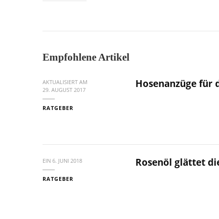
Empfohlene Artikel
Hosenanzüge für 
AKTUALISIERT AM
29. AUGUST 2017
RATGEBER
Rosenöl glättet di
EIN
6. JUNI 2018
RATGEBER