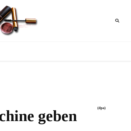
ik
nktipps
(dpa)
chine geben