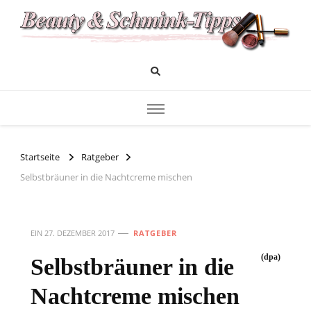
Das Infoportal für Beauty und Kosmetik
Beauty und Schminktipps
Startseite
Ratgeber
Selbstbräuner in die Nachtcreme mischen
EIN
27. DEZEMBER 2017
RATGEBER
(dpa)
Selbstbräuner in die
Nachtcreme mischen