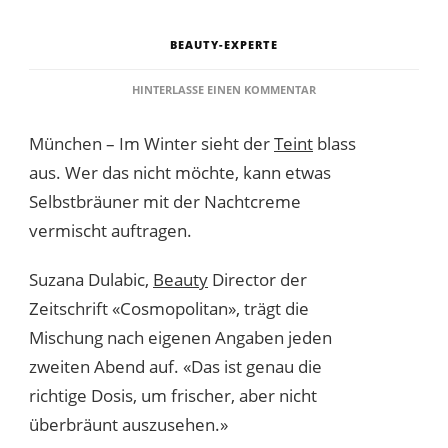
BEAUTY-EXPERTE
ZU
HINTERLASSE EINEN KOMMENTAR
SELBSTBRÄUNER
IN
München – Im Winter sieht der
Teint
blass
DIE
NACHTCREME
aus. Wer das nicht möchte, kann etwas
MISCHEN
Selbstbräuner mit der Nachtcreme
vermischt auftragen.
Suzana Dulabic,
Beauty
Director der
Zeitschrift «Cosmopolitan», trägt die
Mischung nach eigenen Angaben jeden
zweiten Abend auf. «Das ist genau die
richtige Dosis, um frischer, aber nicht
überbräunt auszusehen.»