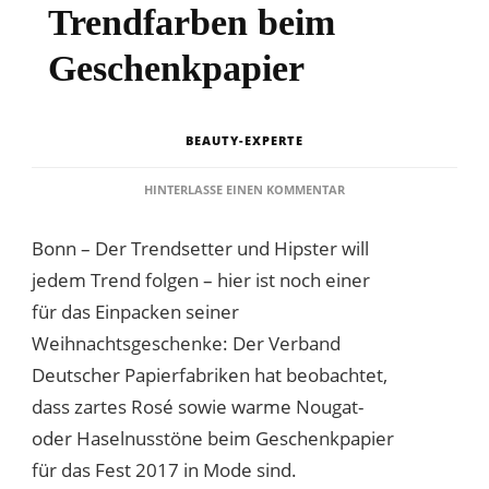
Trendfarben beim
Geschenkpapier
BEAUTY-EXPERTE
ZU
HINTERLASSE EINEN KOMMENTAR
NOUGAT
UND
Bonn – Der Trendsetter und Hipster will
HASELNUSS
SIND
jedem Trend folgen – hier ist noch einer
TRENDFARBEN
für das Einpacken seiner
BEIM
GESCHENKPAPIER
Weihnachtsgeschenke: Der Verband
Deutscher Papierfabriken hat beobachtet,
dass zartes Rosé sowie warme Nougat-
oder Haselnusstöne beim Geschenkpapier
für das Fest 2017 in Mode sind.