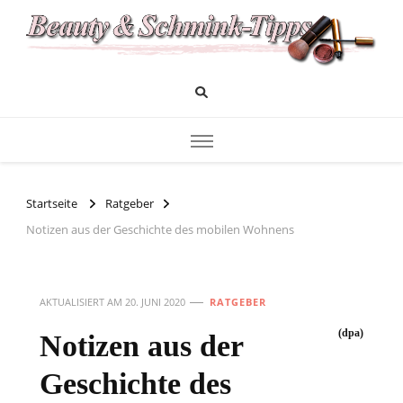
Das Infoportal für Beauty und Kosmetik
Beauty und Schminktipps
Startseite
Ratgeber
Notizen aus der Geschichte des mobilen Wohnens
AKTUALISIERT AM
20. JUNI 2020
RATGEBER
(dpa)
Notizen aus der
Geschichte des