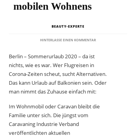
mobilen Wohnens
BEAUTY-EXPERTE
ZU
HINTERLASSE EINEN KOMMENTAR
NOTIZEN
AUS
Berlin – Sommerurlaub 2020 – da ist
DER
GESCHICHTE
nichts, wie es war. Wer Flugreisen in
DES
Corona-Zeiten scheut, sucht Alternativen.
MOBILEN
WOHNENS
Das kann Urlaub auf Balkonien sein. Oder
man nimmt das Zuhause einfach mit:
Im Wohnmobil oder Caravan bleibt die
Familie unter sich. Die jüngst vom
Caravaning Industrie Verband
veröffentlichten aktuellen