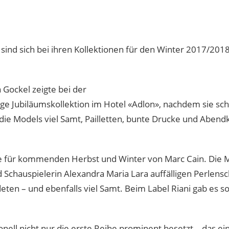
sind sich bei ihren Kollektionen für den Winter 2017/2018
Gockel zeigte bei der
ige Jubiläumskollektion im Hotel «Adlon», nachdem sie sc
die Models viel Samt, Pailletten, bunte Drucke und Aben
rfe für kommenden Herbst und Winter von Marc Cain. Die 
 Schauspielerin Alexandra Maria Lara auffälligen Perlen
eten – und ebenfalls viel Samt. Beim Label Riani gab es s
tionell nicht nur die erste Reihe prominent besetzt – das 