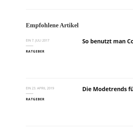
Empfohlene Artikel
So benutzt man C
EIN
7. JULI 2017
RATGEBER
Die Modetrends fü
EIN
23. APRIL 2019
RATGEBER