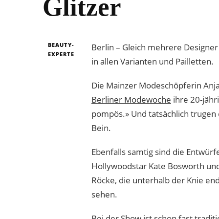
Glitzer
BEAUTY-
Berlin – Gleich mehrere Designer 
EXPERTE
in allen Varianten und Pailletten.
Die Mainzer Modeschöpferin Anja 
Berliner Modewoche
ihre 20-jähr
pompös.» Und tatsächlich trugen 
Bein.
Ebenfalls samtig sind die Entwü
Hollywoodstar Kate Bosworth und
Röcke, die unterhalb der Knie end
sehen.
Bei der Show ist schon fast tradi