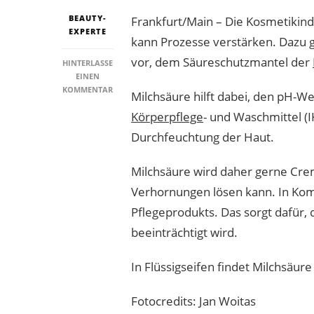
BEAUTY-
Frankfurt/Main – Die Kosmetikindu
EXPERTE
kann Prozesse verstärken. Dazu 
vor, dem Säureschutzmantel der
HINTERLASSE
EINEN
ZU
KOMMENTAR
Milchsäure hilft dabei, den pH-We
MILCHSÄURE
Körperpflege
- und Waschmittel (
PFLEGT
TROCKENE
Durchfeuchtung der Haut.
HAUTPARTIEN
Milchsäure wird daher gerne Creme
Verhornungen lösen kann. In Kom
Pflegeprodukts. Das sorgt dafür,
beeinträchtigt wird.
In Flüssigseifen findet Milchsäur
Fotocredits: Jan Woitas