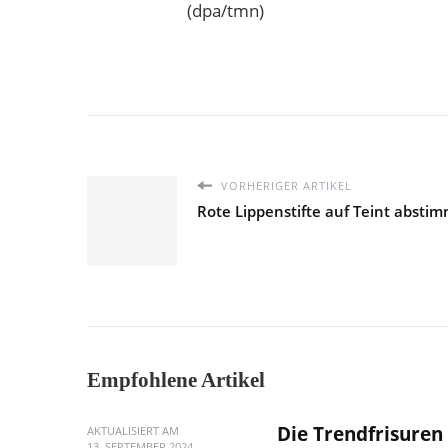
(dpa/tmn)
VORHERIGER ARTIKEL
Rote Lippenstifte auf Teint absti
Empfohlene Artikel
Die Trendfrisuren
AKTUALISIERT AM
13. SEPTEMBER 2024