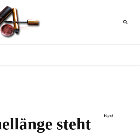
ik
nktipps
(dpa)
llänge steht