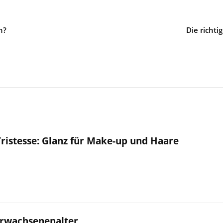
h?
Die richti
Tristesse: Glanz für Make-up und Haare
rwachsenenalter