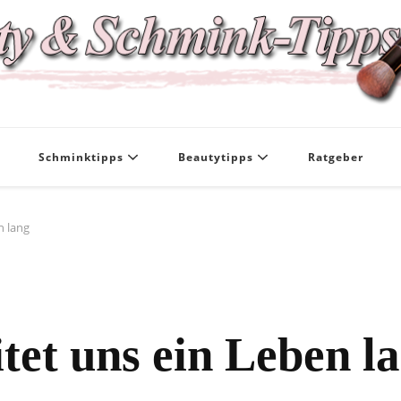
Das Infoportal für Beauty und Kosmet
Beauty und Schmi
Schminktipps
Beautytipps
Ratgeber
n lang
tet uns ein Leben l