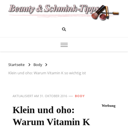
Das Infoportal für Beauty und Kosmetik
Beauty und Schminktipps
Startseite
Body
Klein und oho: Warum Vitamin K so wichtig ist
AKTUALISIERT AM
31. OKTOBER 2016
BODY
Werbung
Klein und oho:
Warum Vitamin K