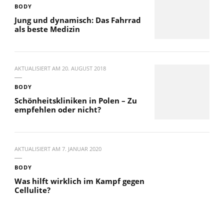
BODY
Jung und dynamisch: Das Fahrrad
als beste Medizin
AKTUALISIERT AM
20. AUGUST 2018
BODY
Schönheitskliniken in Polen – Zu
empfehlen oder nicht?
AKTUALISIERT AM
7. JANUAR 2020
BODY
Was hilft wirklich im Kampf gegen
Cellulite?