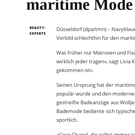
maritime Mode
BEAUTY-
Düsseldorf (dpa/tmn) – Navyblaues
EXPERTE
Vorbild schlechthin für den marit
Was früher nur Matrosen und Fisch
wirklich jeder tragen», sagt Livi
gekommen ist».
Seinen Ursprung hat der maritime
populär wurde und den modernen 
gestreifte Badeanzüge aus Wollje
Bademode bediente sich typischer
sportlich.
«Coco Chanel, die selbst immer s