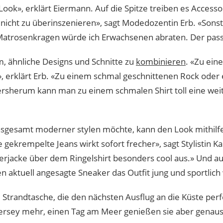
ook», erklärt Eiermann. Auf die Spitze treiben es Accesso
 nicht zu überinszenieren», sagt Modedozentin Erb. «Sons
 Matrosenkragen würde ich Erwachsenen abraten. Der pass
m, ähnliche Designs und Schnitte zu
kombinieren
. «Zu ein
», erklärt Erb. «Zu einem schmal geschnittenen Rock oder
ersherum kann man zu einem schmalen Shirt toll eine wei
sgesamt moderner stylen möchte, kann den Look mithilf
gekrempelte Jeans wirkt sofort frecher», sagt Stylistin K
derjacke über dem Ringelshirt besonders cool aus.» Und au
n aktuell angesagte Sneaker das Outfit jung und sportlich
 Strandtasche, die den nächsten Ausflug an die Küste pe
ersey mehr, einen Tag am Meer genießen sie aber genaus