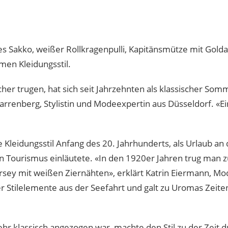
 Sakko, weißer Rollkragenpulli, Kapitänsmütze mit Goldap
imen Kleidungsstil.
er trugen, hat sich seit Jahrzehnten als klassischer Somm
a Karrenberg, Stylistin und Modeexpertin aus Düsseldorf. 
 Kleidungsstil Anfang des 20. Jahrhunderts, als Urlaub a
Tourismus einläutete. «In den 1920er Jahren trug man 
rsey mit weißen Ziernähten», erklärt Katrin Eiermann, Mo
 Stilelemente aus der Seefahrt und galt zu Uromas Zeite
ehr klassisch angezogen war, machte den Stil zu der Zeit