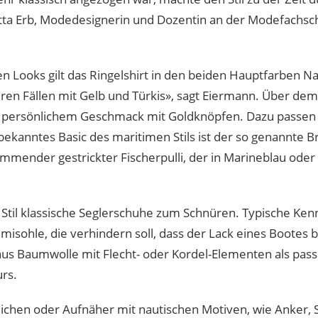
 Jutta Erb, Modedesignerin und Dozentin an der Modefachsc
men Looks gilt das Ringelshirt in den beiden Hauptfarben 
eren Fällen mit Gelb und Türkis», sagt Eiermann. Über dem
ch persönlichem Geschmack mit Goldknöpfen. Dazu passen 
bekanntes Basic des maritimen Stils ist der so genannte Br
mmender gestrickter Fischerpulli, der in Marineblau oder
Stil klassische Seglerschuhe zum Schnüren. Typische Ken
isohle, die verhindern soll, dass der Lack eines Bootes
 aus Baumwolle mit Flecht- oder Kordel-Elementen als pas
urs.
eichen oder Aufnäher mit nautischen Motiven, wie Anker