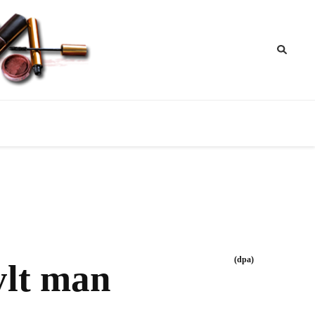
ik
nktipps
(dpa)
ylt man