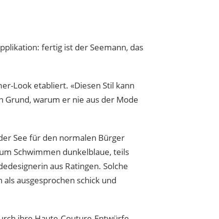
plikation: fertig ist der Seemann, das
er-Look etabliert. «Diesen Stil kann
«Ein Grund, warum er nie aus der Mode
n der See für den normalen Bürger
zum Schwimmen dunkelblaue, teils
dedesignerin aus Ratingen. Solche
n als ausgesprochen schick und
 durch ihre Haute-Couture-Entwürfe