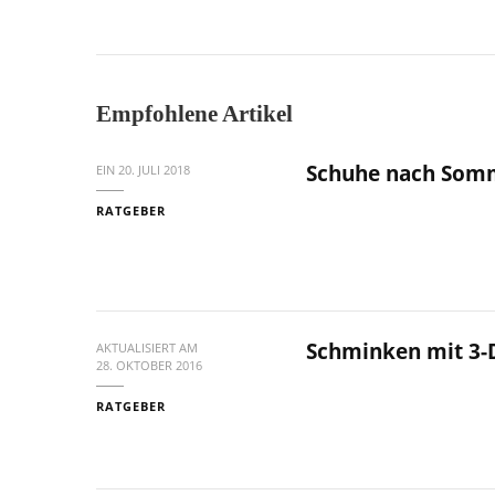
Empfohlene Artikel
Schuhe nach Somm
EIN
20. JULI 2018
RATGEBER
Schminken mit 3-D
AKTUALISIERT AM
28. OKTOBER 2016
RATGEBER