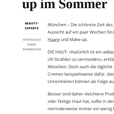
up im Sommer
BEAUTY-
München – Die schönste Zeit des 
EXPERTE
Aussicht auf ein paar Wochen St
Haare
und Make-up.
HINTERLASSE
EINEN
ZU
KOMMENTAR
DIE HAUT: «Natürlich ist ein ad
FRISCH
UV-Strahlen zu vermeiden», erkl
UND
LEICHT
München. Doch auch die tägliche 
TROTZ
Cremes beispielsweise dafür, das
HITZE:
PFLEGE
Unreinheiten können als Folge au
UND
MAKE-
UP
Besser sind daher «leichtere Pro
IM
oder fettige Haut hat, sollte in
SOMMER
normalerweise immer ein wenig fe