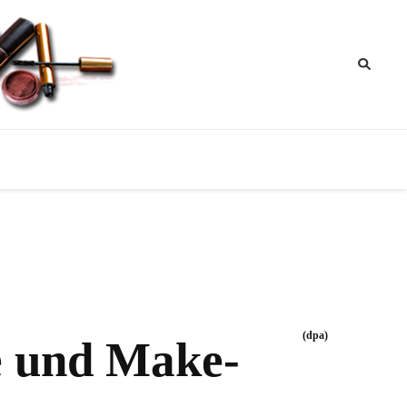
ik
nktipps
(dpa)
ge und Make-