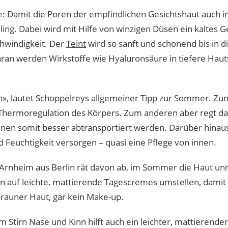
: Damit die Poren der empfindlichen Gesichtshaut auch in
ling. Dabei wird mit Hilfe von winzigen Düsen ein kaltes
hwindigkeit. Der
Teint
wird so sanft und schonend bis in die
ran werden Wirkstoffe wie Hyaluronsäure in tiefere Hauts
, lautet Schoppelreys allgemeiner Tipp zur Sommer. Zum 
 Thermoregulation des Körpers. Zum anderen aber regt d
nnen somit besser abtransportiert werden. Darüber hinau
nd Feuchtigkeit versorgen – quasi eine Pflege von innen.
Arnheim aus Berlin rät davon ab, im Sommer die Haut unn
n auf leichte, mattierende Tagescremes umstellen, damit 
brauner Haut, gar kein Make-up.
Stirn Nase und Kinn hilft auch ein leichter, mattierender