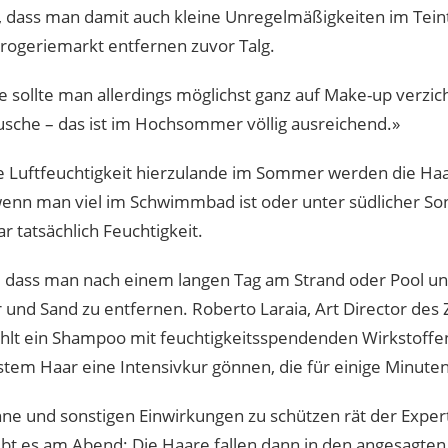
n, dass man damit auch kleine Unregelmäßigkeiten im Teint
rogeriemarkt entfernen zuvor Talg.
 sollte man allerdings möglichst ganz auf Make-up verzich
sche – das ist im Hochsommer völlig ausreichend.»
he Luftfeuchtigkeit hierzulande im Sommer werden die Ha
 wenn man viel im Schwimmbad ist oder unter südlicher So
 tatsächlich Feuchtigkeit.
tig, dass man nach einem langen Tag am Strand oder Pool u
 und Sand zu entfernen. Roberto Laraia, Art Director de
ehlt ein Shampoo mit feuchtigkeitsspendenden Wirkstoff
tem Haar eine Intensivkur gönnen, die für einige Minuten
ne und sonstigen Einwirkungen zu schützen rät der Expert
 gibt es am Abend: Die Haare fallen dann in den angesagten