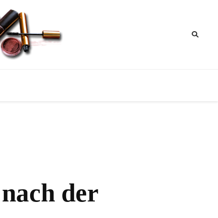
ik
nktipps
 nach der