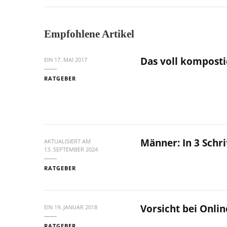
Empfohlene Artikel
Das voll kompost
EIN
17. MAI 2017
RATGEBER
Männer: In 3 Schr
AKTUALISIERT AM
13. SEPTEMBER 2024
RATGEBER
Vorsicht bei Onli
EIN
19. JANUAR 2018
RATGEBER