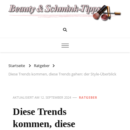
Das Infoportal für Beauty und Kosmetik
Beauty und Schminktipps
Startseite
Ratgeber
Diese Trends kommen, diese Trends gehen: der Style-Überblick
AKTUALISIERT AM
12. SEPTEMBER 2024
RATGEBER
Diese Trends
kommen, diese