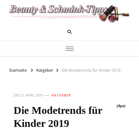
Das Infoportal für Beauty und Kosmetik
Beauty und Schminktipps
Startseite
Ratgeber
Die Modetrends für Kinder 2019
EIN
23. APRIL 2019
RATGEBER
(dpa)
Die Modetrends für
Kinder 2019