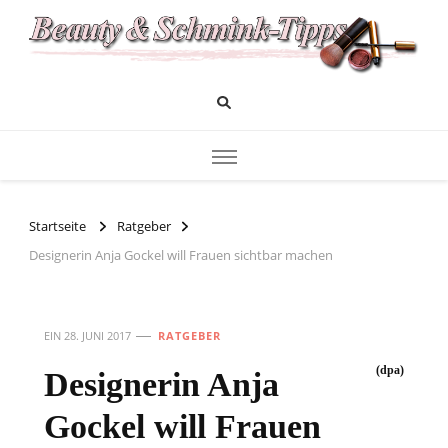
Das Infoportal für Beauty und Kosmetik
Beauty und Schminktipps
Startseite
Ratgeber
Designerin Anja Gockel will Frauen sichtbar machen
EIN
28. JUNI 2017
RATGEBER
(dpa)
Designerin Anja
Gockel will Frauen