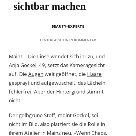
sichtbar machen
BEAUTY-EXPERTE
ZU
HINTERLASSE EINEN KOMMENTAR
DESIGNERIN
ANJA
Mainz – Die Linse wendet sich ihr zu, und
GOCKEL
WILL
Anja Gockel, 49, setzt das Kameragesicht
FRAUEN
auf. Die
Augen
weit geöffnet, die
Haare
SICHTBAR
MACHEN
gesprayt und aufgewuschelt, das Lächeln
fehlerfrei. Aber der Hintergrund stimmt
nicht.
Der gelbgrüne Stoff, meint Gockel, sei
nicht im Bild, also platziert sie die Rolle in
ihrem Atelier in Mainz neu. «Wenn Chaos,