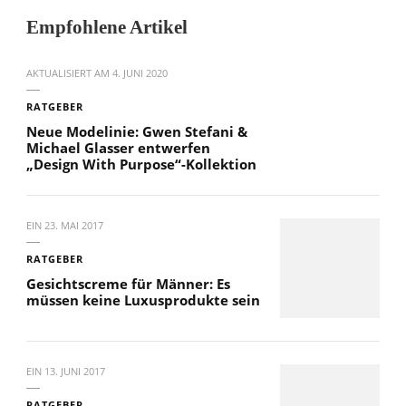
Empfohlene Artikel
AKTUALISIERT AM
4. JUNI 2020
RATGEBER
Neue Modelinie: Gwen Stefani &
Michael Glasser entwerfen
„Design With Purpose“-Kollektion
EIN
23. MAI 2017
RATGEBER
Gesichtscreme für Männer: Es
müssen keine Luxusprodukte sein
EIN
13. JUNI 2017
RATGEBER