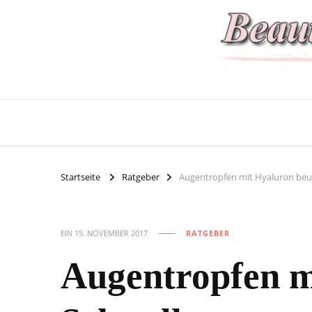
Startseite
Ratgeber
Augentropfen mit Hyaluron be
EIN
15. NOVEMBER 2017
RATGEBER
Augentropfen m