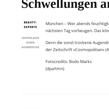
Schwellungen 
BEAUTY-
München – Wer abends feuchtigk
EXPERTE
nächsten Tag vorbeugen. Das kön
HINTERLASSE
Denn die sonst trockene Augendrü
EINEN
ZU
KOMMENTAR
der Zeitschrift «Cosmopolitian»
AUGENTROPFEN
MIT
Fotocredits: Bodo Marks
HYALURON
BEUGEN
(dpa/tmn)
SCHWELLUNGEN
AM
MORGEN
VOR